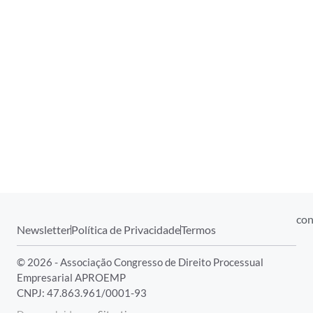
con
Newsletter
Política de Privacidade
Termos
© 2026 - Associação Congresso de Direito Processual
Empresarial APROEMP
CNPJ: 47.863.961/0001-93