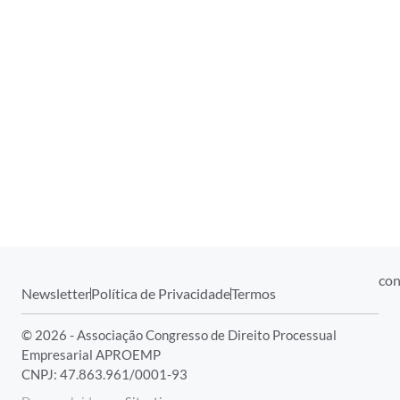
con
Newsletter
Política de Privacidade
Termos
© 2026 - Associação Congresso de Direito Processual
Empresarial APROEMP
CNPJ: 47.863.961/0001-93