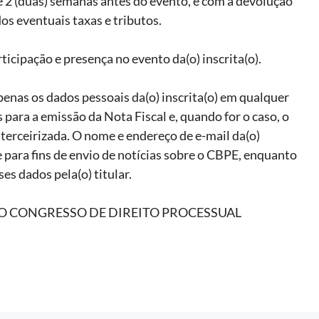
 2 (duas) semanas antes do evento, e com a devolução
os eventuais taxas e tributos.
rticipação e presença no evento da(o) inscrita(o).
apenas os dados pessoais da(o) inscrita(o) em qualquer
 para a emissão da Nota Fiscal e, quando for o caso, o
rceirizada. O nome e endereço de e-mail da(o)
 para fins de envio de notícias sobre o CBPE, enquanto
es dados pela(o) titular.
AÇÃO CONGRESSO DE DIREITO PROCESSUAL