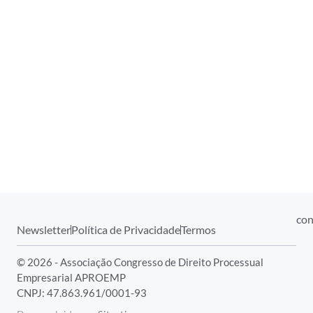
con
Newsletter
Política de Privacidade
Termos
© 2026 - Associação Congresso de Direito Processual
Empresarial APROEMP
CNPJ: 47.863.961/0001-93