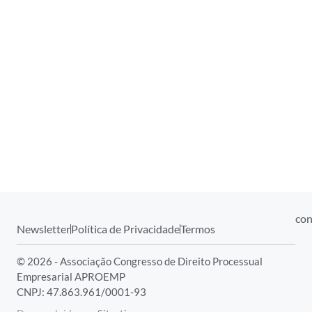
con
Newsletter
Política de Privacidade
Termos
© 2026 - Associação Congresso de Direito Processual
Empresarial APROEMP
CNPJ: 47.863.961/0001-93