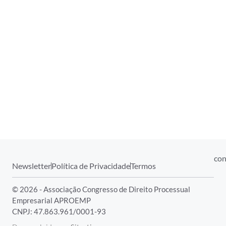
con
Newsletter
Política de Privacidade
Termos
© 2026 - Associação Congresso de Direito Processual
Empresarial APROEMP
CNPJ: 47.863.961/0001-93