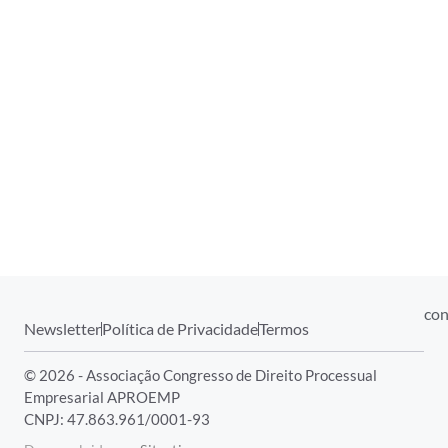
con
Newsletter
Política de Privacidade
Termos
© 2026 - Associação Congresso de Direito Processual
Empresarial APROEMP
CNPJ: 47.863.961/0001-93