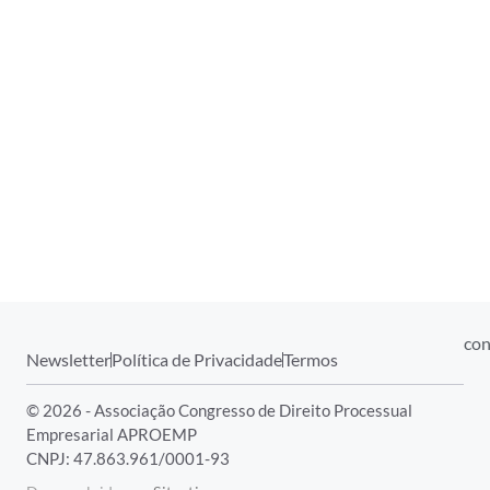
con
Newsletter
Política de Privacidade
Termos
© 2026 - Associação Congresso de Direito Processual
Empresarial APROEMP
CNPJ: 47.863.961/0001-93