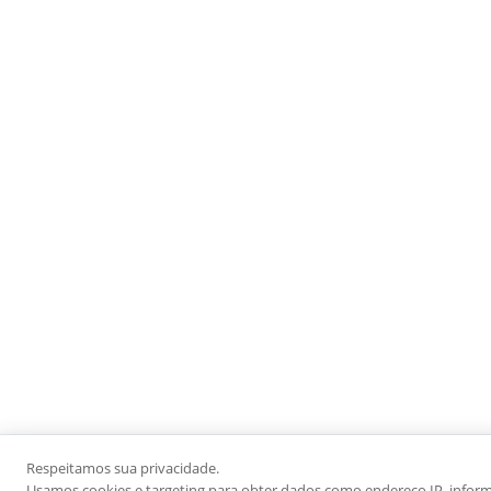
Respeitamos sua privacidade.
Usamos cookies e targeting para obter dados como endereço IP, informaç