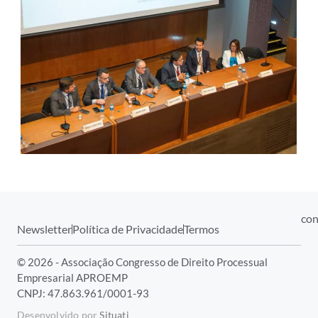
con
Newsletter
Política de Privacidade
Termos
© 2026 - Associação Congresso de Direito Processual
Empresarial APROEMP
CNPJ: 47.863.961/0001-93
Desenvolvido por
Situati