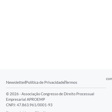
con
Newsletter
Política de Privacidade
Termos
© 2026 - Associação Congresso de Direito Processual
Empresarial APROEMP
CNPJ: 47.863.961/0001-93