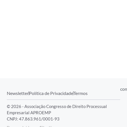
con
Newsletter
Política de Privacidade
Termos
© 2026 - Associação Congresso de Direito Processual
Empresarial APROEMP
CNPJ: 47.863.961/0001-93