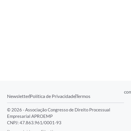
con
Newsletter
Política de Privacidade
Termos
© 2026 - Associação Congresso de Direito Processual
Empresarial APROEMP
CNPJ: 47.863.961/0001-93