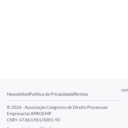
con
Newsletter
Política de Privacidade
Termos
© 2026 - Associação Congresso de Direito Processual
Empresarial APROEMP
CNPJ: 47.863.961/0001-93