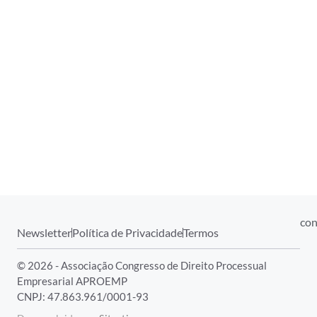
con
Newsletter
Política de Privacidade
Termos
© 2026 - Associação Congresso de Direito Processual
Empresarial APROEMP
CNPJ: 47.863.961/0001-93