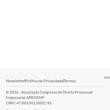
con
Newsletter
Política de Privacidade
Termos
© 2026 - Associação Congresso de Direito Processual
Empresarial APROEMP
CNPJ: 47.863.961/0001-93