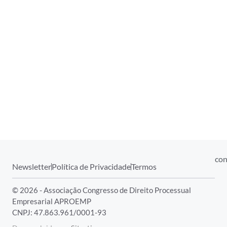
con
Newsletter
Política de Privacidade
Termos
© 2026 - Associação Congresso de Direito Processual
Empresarial APROEMP
CNPJ: 47.863.961/0001-93