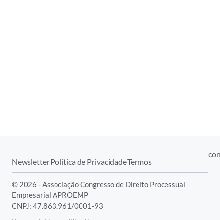
con
Newsletter
Política de Privacidade
Termos
© 2026 - Associação Congresso de Direito Processual
Empresarial APROEMP
CNPJ: 47.863.961/0001-93