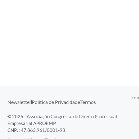
con
Newsletter
Política de Privacidade
Termos
© 2026 - Associação Congresso de Direito Processual
Empresarial APROEMP
CNPJ: 47.863.961/0001-93