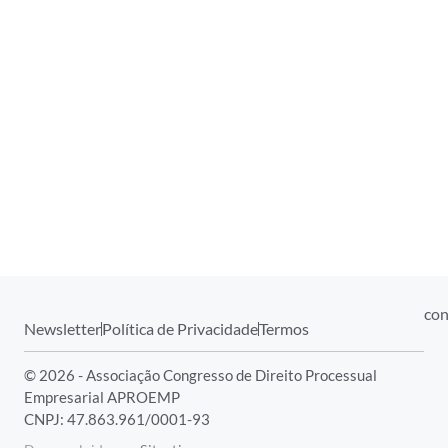
con
Newsletter
Política de Privacidade
Termos
© 2026 - Associação Congresso de Direito Processual
Empresarial APROEMP
CNPJ: 47.863.961/0001-93