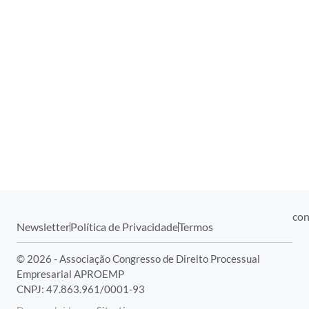
con
Newsletter
Política de Privacidade
Termos
© 2026 - Associação Congresso de Direito Processual
Empresarial APROEMP
CNPJ: 47.863.961/0001-93