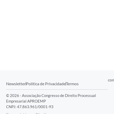
con
Newsletter
Política de Privacidade
Termos
© 2026 - Associação Congresso de Direito Processual
Empresarial APROEMP
CNPJ: 47.863.961/0001-93