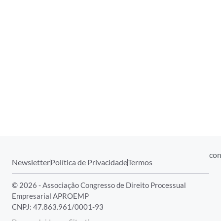
con
Newsletter
Política de Privacidade
Termos
© 2026 - Associação Congresso de Direito Processual
Empresarial APROEMP
CNPJ: 47.863.961/0001-93