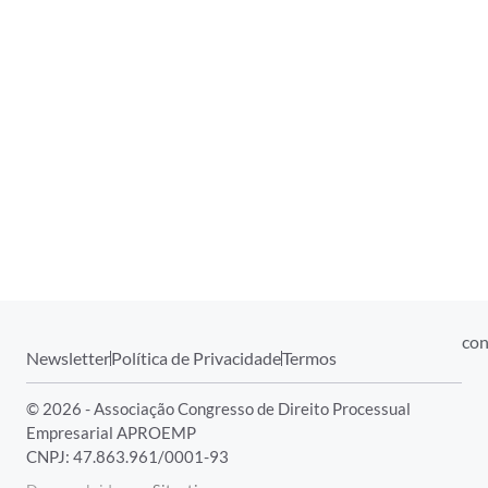
con
Newsletter
Política de Privacidade
Termos
© 2026 - Associação Congresso de Direito Processual
Empresarial APROEMP
CNPJ: 47.863.961/0001-93