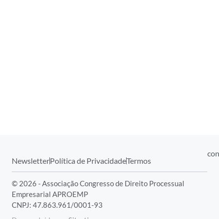
con
Newsletter
Política de Privacidade
Termos
© 2026 - Associação Congresso de Direito Processual
Empresarial APROEMP
CNPJ: 47.863.961/0001-93