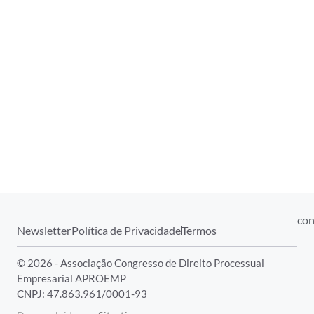
con
Newsletter
Política de Privacidade
Termos
© 2026 - Associação Congresso de Direito Processual
Empresarial APROEMP
CNPJ: 47.863.961/0001-93