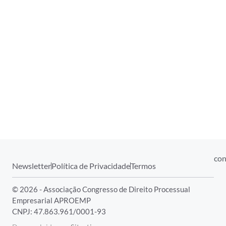
con
Newsletter
Política de Privacidade
Termos
© 2026 - Associação Congresso de Direito Processual
Empresarial APROEMP
CNPJ: 47.863.961/0001-93