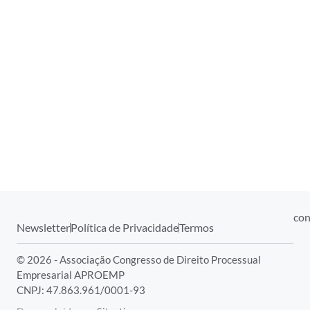
con
Newsletter
Política de Privacidade
Termos
© 2026 - Associação Congresso de Direito Processual
Empresarial APROEMP
CNPJ: 47.863.961/0001-93