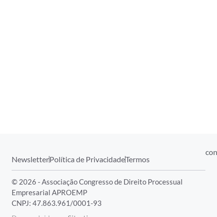
con
Newsletter
Política de Privacidade
Termos
© 2026 - Associação Congresso de Direito Processual
Empresarial APROEMP
CNPJ: 47.863.961/0001-93