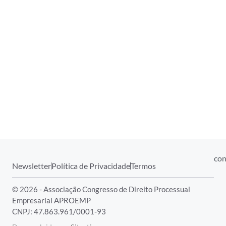
con
Newsletter
Política de Privacidade
Termos
© 2026 - Associação Congresso de Direito Processual
Empresarial APROEMP
CNPJ: 47.863.961/0001-93