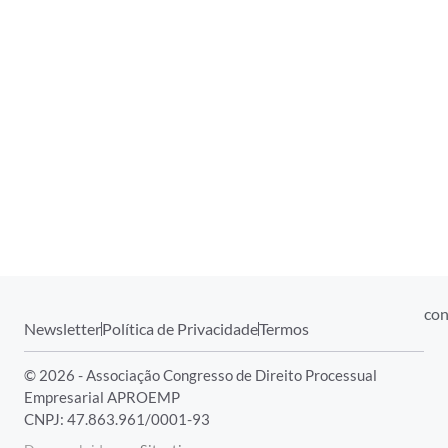
con
Newsletter
Política de Privacidade
Termos
© 2026 - Associação Congresso de Direito Processual
Empresarial APROEMP
CNPJ: 47.863.961/0001-93