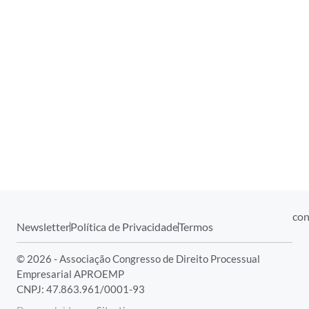
con
Newsletter
Política de Privacidade
Termos
© 2026 - Associação Congresso de Direito Processual
Empresarial APROEMP
CNPJ: 47.863.961/0001-93