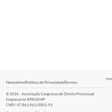
con
Newsletter
Política de Privacidade
Termos
© 2026 - Associação Congresso de Direito Processual
Empresarial APROEMP
CNPJ: 47.863.961/0001-93