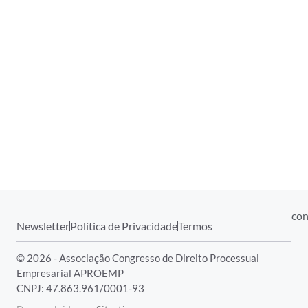
con
Newsletter
Política de Privacidade
Termos
© 2026 - Associação Congresso de Direito Processual
Empresarial APROEMP
CNPJ: 47.863.961/0001-93