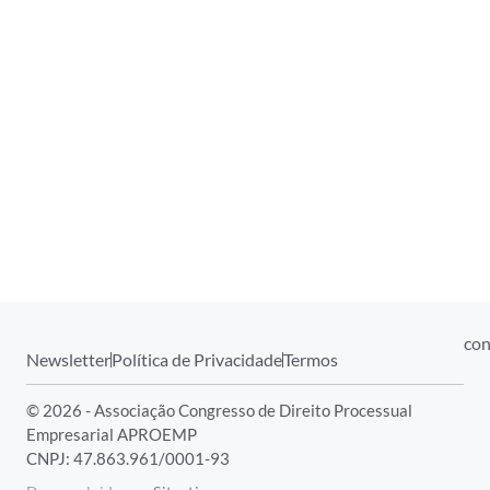
con
Newsletter
Política de Privacidade
Termos
© 2026 - Associação Congresso de Direito Processual
Empresarial APROEMP
CNPJ: 47.863.961/0001-93