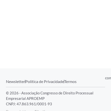
con
Newsletter
Política de Privacidade
Termos
© 2026 - Associação Congresso de Direito Processual
Empresarial APROEMP
CNPJ: 47.863.961/0001-93