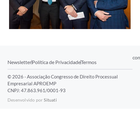
con
Newsletter
Política de Privacidade
Termos
© 2026 - Associação Congresso de Direito Processual
Empresarial APROEMP
CNPJ: 47.863.961/0001-93
Desenvolvido por
Situati