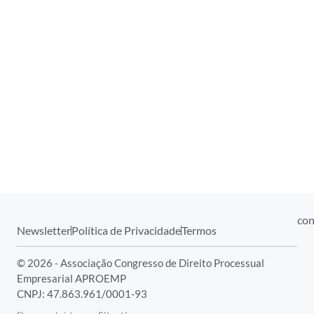
con
Newsletter
Política de Privacidade
Termos
© 2026 - Associação Congresso de Direito Processual
Empresarial APROEMP
CNPJ: 47.863.961/0001-93