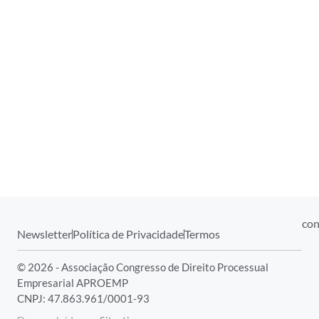
con
Newsletter
Política de Privacidade
Termos
© 2026 - Associação Congresso de Direito Processual
Empresarial APROEMP
CNPJ: 47.863.961/0001-93