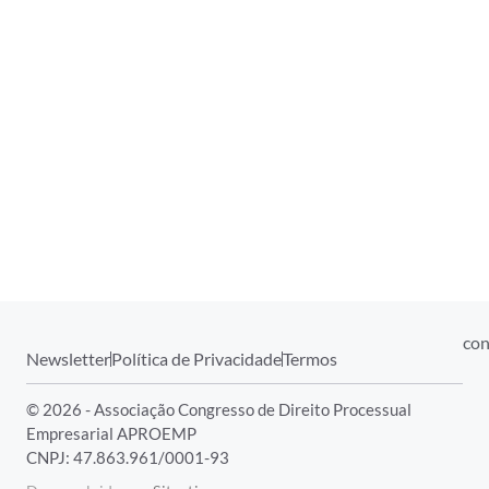
con
Newsletter
Política de Privacidade
Termos
© 2026 - Associação Congresso de Direito Processual
Empresarial APROEMP
CNPJ: 47.863.961/0001-93