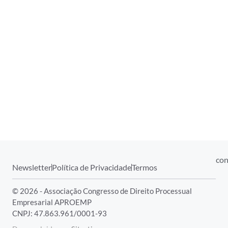
con
Newsletter
Política de Privacidade
Termos
© 2026 - Associação Congresso de Direito Processual
Empresarial APROEMP
CNPJ: 47.863.961/0001-93