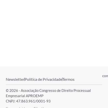
con
Newsletter
Política de Privacidade
Termos
© 2026 - Associação Congresso de Direito Processual
Empresarial APROEMP
CNPJ: 47.863.961/0001-93