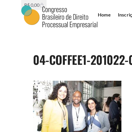
R$
0,00
Home
Inscri
04-COFFEE1-201022-