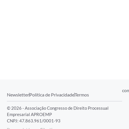
con
Newsletter
Política de Privacidade
Termos
© 2026 - Associação Congresso de Direito Processual
Empresarial APROEMP
CNPJ: 47.863.961/0001-93