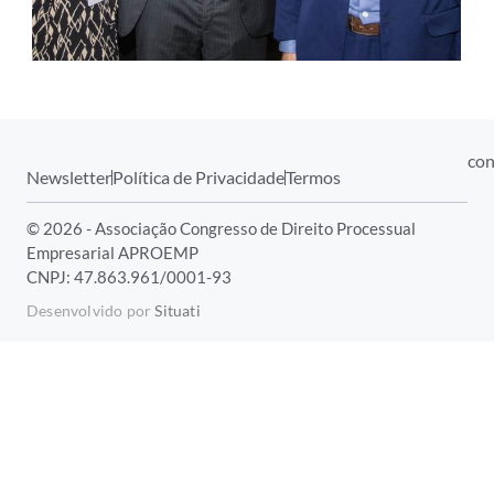
con
Newsletter
Política de Privacidade
Termos
© 2026 - Associação Congresso de Direito Processual
Empresarial APROEMP
CNPJ: 47.863.961/0001-93
Desenvolvido por
Situati