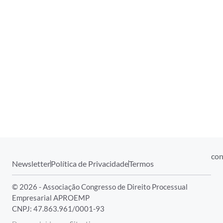
con
Newsletter
Política de Privacidade
Termos
© 2026 - Associação Congresso de Direito Processual
Empresarial APROEMP
CNPJ: 47.863.961/0001-93