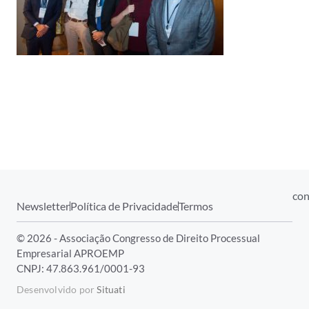
con
Newsletter
Política de Privacidade
Termos
© 2026 - Associação Congresso de Direito Processual
Empresarial APROEMP
CNPJ: 47.863.961/0001-93
Desenvolvido por
Situati