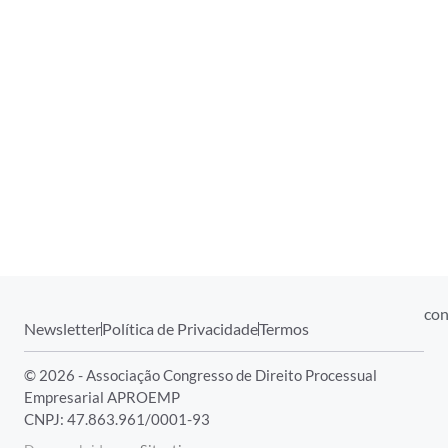
con
Newsletter
Política de Privacidade
Termos
© 2026 - Associação Congresso de Direito Processual
Empresarial APROEMP
CNPJ: 47.863.961/0001-93