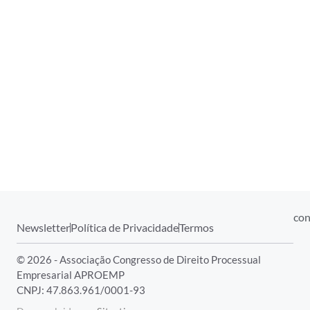
con
Newsletter
Política de Privacidade
Termos
© 2026 - Associação Congresso de Direito Processual
Empresarial APROEMP
CNPJ: 47.863.961/0001-93