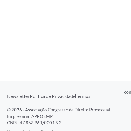
con
Newsletter
Política de Privacidade
Termos
© 2026 - Associação Congresso de Direito Processual
Empresarial APROEMP
CNPJ: 47.863.961/0001-93