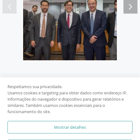
Respeitamos sua privacidade.
Usamos cookies e targeting para obter dados como endereço IP,
informações do navegador e dispositivo para gerar relatórios e
similares. Também usamos cookies essenciais para o
con
funcionamento do site.
Newsletter
Política de Privacidade
Termos
© 2026 - Associação Congresso de Direito Processual
Mostrar detalhes
Empresarial APROEMP